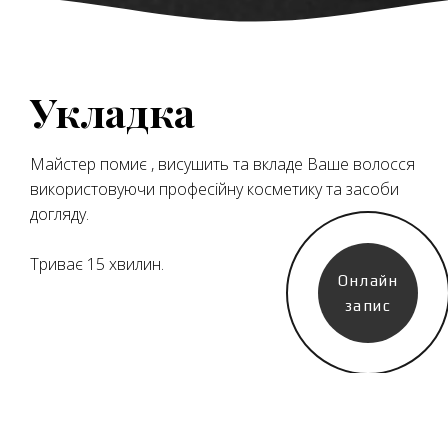
Укладка
Майстер помиє , висушить та вкладе Ваше волосся
використовуючи професійну косметику та засоби
догляду.
Триває 15 хвилин.
Онлайн
Client: First Bike, Inc
Completed: August 14, 2023
запис
Website: firstbike.com